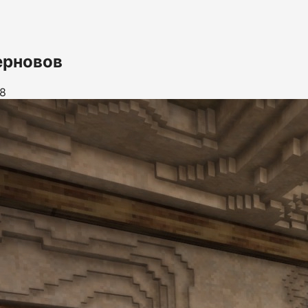
ерновов
8