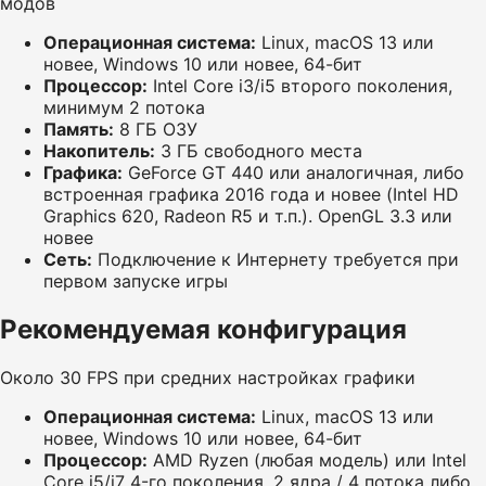
модов
Операционная система:
Linux, macOS 13 или
новее, Windows 10 или новее, 64-бит
Процессор:
Intel Core i3/i5 второго поколения,
минимум 2 потока
Память:
8 ГБ ОЗУ
Накопитель:
3 ГБ свободного места
Графика:
GeForce GT 440 или аналогичная, либо
встроенная графика 2016 года и новее (Intel HD
Graphics 620, Radeon R5 и т.п.). OpenGL 3.3 или
новее
Сеть:
Подключение к Интернету требуется при
первом запуске игры
Рекомендуемая конфигурация
Около 30 FPS при средних настройках графики
Операционная система:
Linux, macOS 13 или
новее, Windows 10 или новее, 64-бит
Процессор:
AMD Ryzen (любая модель) или Intel
Core i5/i7 4-го поколения, 2 ядра / 4 потока либо