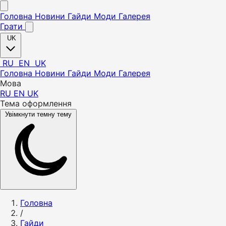
Головна
Новини
Гайди
Моди
Галерея
Грати
UK
RU
EN
UK
Головна
Новини
Гайди
Моди
Галерея
Мова
RU
EN
UK
Тема оформлення
Увімкнути темну тему
Головна
/
Гайди