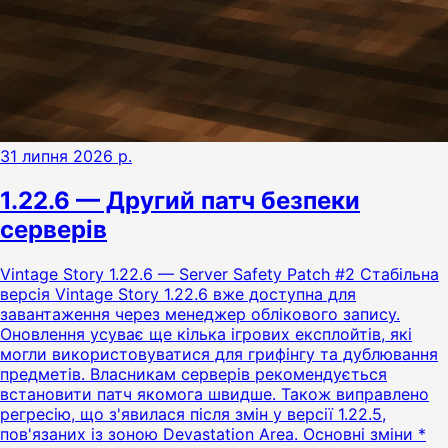
31 липня 2026 р.
1.22.6 — Другий патч безпеки
серверів
Vintage Story 1.22.6 — Server Safety Patch #2 Стабільна
версія Vintage Story 1.22.6 вже доступна для
завантаження через менеджер облікового запису.
Оновлення усуває ще кілька ігрових експлойтів, які
могли використовуватися для грифінгу та дублювання
предметів. Власникам серверів рекомендується
встановити патч якомога швидше. Також виправлено
регресію, що з'явилася після змін у версії 1.22.5,
пов'язаних із зоною Devastation Area. Основні зміни *