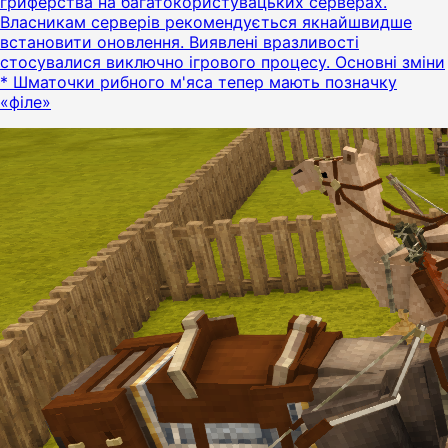
гриферства на багатокористувацьких серверах.
Власникам серверів рекомендується якнайшвидше
встановити оновлення. Виявлені вразливості
стосувалися виключно ігрового процесу. Основні зміни
* Шматочки рибного м'яса тепер мають позначку
«філе»