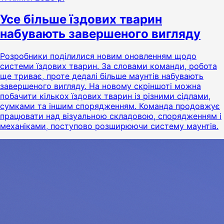
Усе більше їздових тварин
набувають завершеного вигляду
Розробники поділилися новим оновленням щодо
системи їздових тварин. За словами команди, робота
ще триває, проте дедалі більше маунтів набувають
завершеного вигляду. На новому скріншоті можна
побачити кількох їздових тварин із різними сідлами,
сумками та іншим спорядженням. Команда продовжує
працювати над візуальною складовою, спорядженням і
механіками, поступово розширюючи систему маунтів.