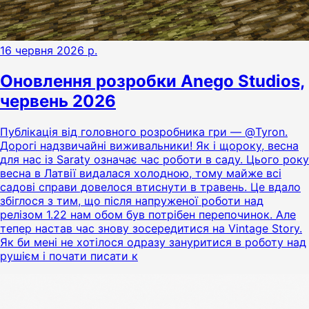
16 червня 2026 р.
Оновлення розробки Anego Studios,
червень 2026
Публікація від головного розробника гри — @Tyron.
Дорогі надзвичайні виживальники! Як і щороку, весна
для нас із Saraty означає час роботи в саду. Цього року
весна в Латвії видалася холодною, тому майже всі
садові справи довелося втиснути в травень. Це вдало
збіглося з тим, що після напруженої роботи над
релізом 1.22 нам обом був потрібен перепочинок. Але
тепер настав час знову зосередитися на Vintage Story.
Як би мені не хотілося одразу зануритися в роботу над
рушієм і почати писати к