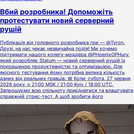
Вбий розробника! Допоможіть
протестувати новий серверний
рушій
Публікація від головного розробника гри — @Tyron.
Друзі, на нас чекає незвичайна подія! Ми хочемо
підтримати нашого колегу-моддера @PHoenixOPHury,
який розробляє Statum — новий серверний рушій із
покращеною продуктивністю та оптимізацією. Для
якісного тестування йому потрібна велика кількість
даних від реальних гравців. 📅 Коли: субота, 27 червня
2026 року, о 21:00 MSK / 21:00 Kyiv / 18:00 UTC.
Запрошуємо всю спільноту приєднатися та влаштувати
справжній стрес-тест. А щоб зробити його