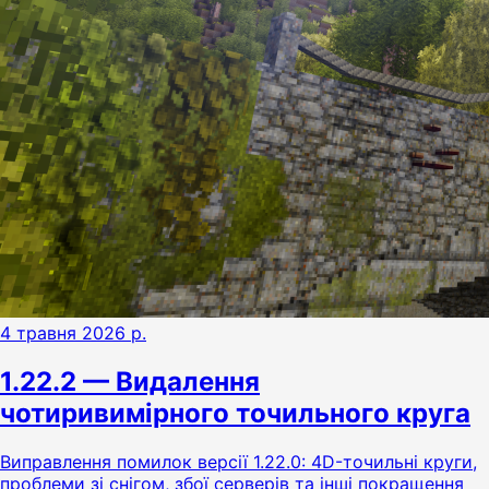
4 травня 2026 р.
1.22.2 — Видалення
чотиривимірного точильного круга
Виправлення помилок версії 1.22.0: 4D-точильні круги,
проблеми зі снігом, збої серверів та інші покращення