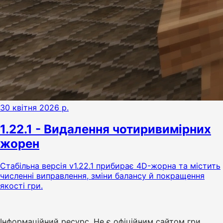
30 квітня 2026 р.
1.22.1 - Видалення чотиривимірних
жорен
Стабільна версія v1.22.1 прибирає 4D-жорна та містить
численні виправлення, зміни балансу й покращення
якості гри.
Інформаційний ресурс. Не є офіційним сайтом гри.