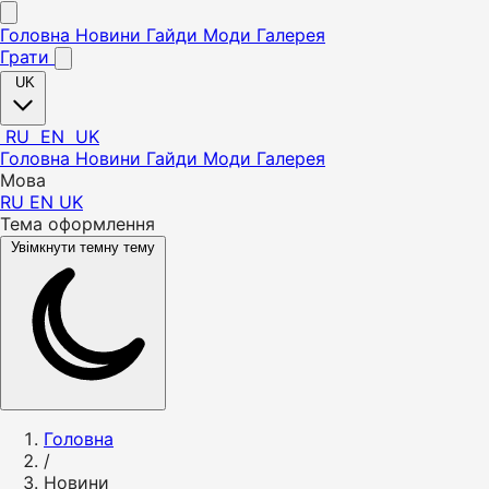
Головна
Новини
Гайди
Моди
Галерея
Грати
UK
RU
EN
UK
Головна
Новини
Гайди
Моди
Галерея
Мова
RU
EN
UK
Тема оформлення
Увімкнути темну тему
Головна
/
Новини