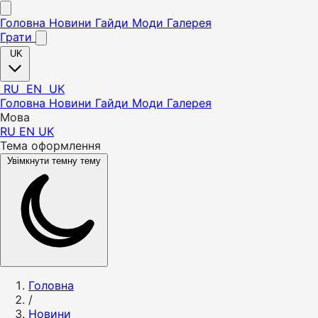
Головна
Новини
Гайди
Моди
Галерея
Грати
UK
RU
EN
UK
Головна
Новини
Гайди
Моди
Галерея
Мова
RU
EN
UK
Тема оформлення
Увімкнути темну тему
Головна
/
Новини