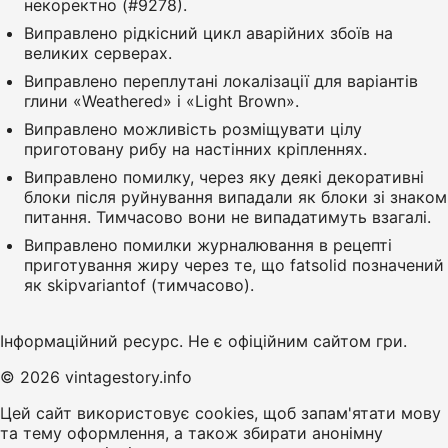
некоректно (#9278).
Виправлено рідкісний цикл аварійних збоїв на
великих серверах.
Виправлено переплутані локалізації для варіантів
глини «Weathered» і «Light Brown».
Виправлено можливість розміщувати цілу
приготовану рибу на настінних кріпленнях.
Виправлено помилку, через яку деякі декоративні
блоки після руйнування випадали як блоки зі знаком
питання. Тимчасово вони не випадатимуть взагалі.
Виправлено помилки журналювання в рецепті
приготування жиру через те, що fatsolid позначений
як skipvariantof (тимчасово).
Інформаційний ресурс. Не є офіційним сайтом гри.
© 2026 vintagestory.info
Цей сайт використовує cookies, щоб запам'ятати мову
та тему оформлення, а також збирати анонімну