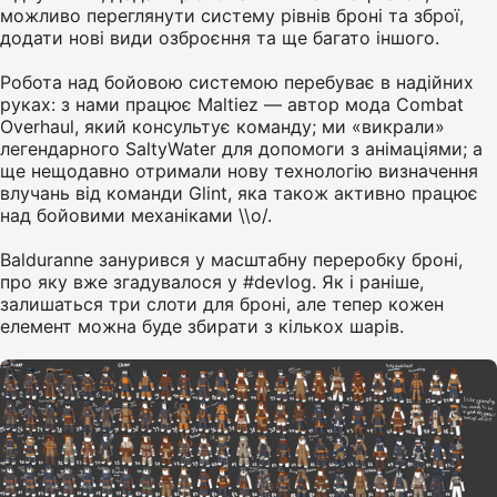
можливо переглянути систему рівнів броні та зброї,
додати нові види озброєння та ще багато іншого.
Робота над бойовою системою перебуває в надійних
руках: з нами працює Maltiez — автор мода Combat
Overhaul, який консультує команду; ми «викрали»
легендарного SaltyWater для допомоги з анімаціями; а
ще нещодавно отримали нову технологію визначення
влучань від команди Glint, яка також активно працює
над бойовими механіками \\o/.
Balduranne занурився у масштабну переробку броні,
про яку вже згадувалося у #devlog. Як і раніше,
залишаться три слоти для броні, але тепер кожен
елемент можна буде збирати з кількох шарів.