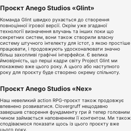
Проєкт Anego Studios «Glint»
Команда Glint швидко рухається до створення
повноцінної ігрової версії. Окрім уже згаданої
технології визначення влучань та інших поки що
секретних систем, вони також створили власну
систему штучного інтелекту для істот, з якою простіше
працювати, і продовжують удосконалювати значно
більш захопливі графічні інтерфейси. Є велика
ймовірність, що перші кадри світу Project Glint ми
покажемо вже цього року. А цього або наступного
року для проєкту буде створено окрему спільноту.
Проєкт Anego Studios «Nex»
Наш невеликий action RPG-проєкт також продовжує
впевнено розвиватися. Clovergruff нещодавно
завершив створення фундаменту гри й тепер головним
чином займається наповненням її контентом. Ми також
сподіваємося показати щось із цього проєкту вже
цього року.