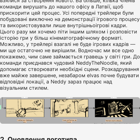
взялися за створення нового. Ба більше, кілька членів
команди вирушать до нашого офісу в Латвії, щоб
прискорити цей процес. Усі попередні трейлери були
побудовані виключно на демонстрації ігрового процесу
та використовували лише внутрішньоігрові кадри.
Цього разу ми хочемо піти іншим шляхом і розповісти
історію гри у більш кінематографічному форматі.
Можливо, у трейлері взагалі не буде ігрових кадрів —
ми ще остаточно не вирішили. Водночас ми все одно
покажемо, чим саме займається гравець у світі гри. До
команди приєднався чудовий NeddyTheNoodle, який
допомагає створювати необхідні сцени. Розкадрування
вже майже завершене, незабаром elvas почне будувати
відповідні локації, а Neddy зараз працює над
візуальним стилем.
2. Оновлення логотипа