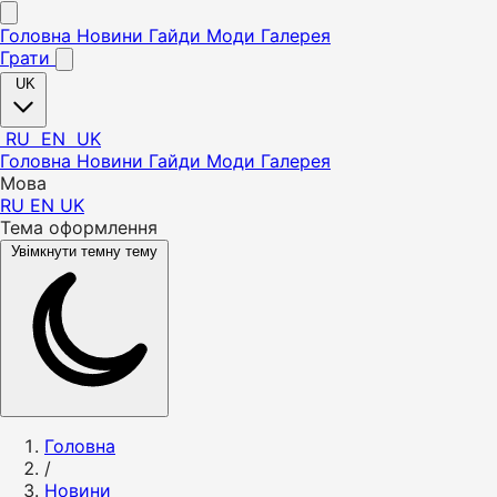
Головна
Новини
Гайди
Моди
Галерея
Грати
UK
RU
EN
UK
Головна
Новини
Гайди
Моди
Галерея
Мова
RU
EN
UK
Тема оформлення
Увімкнути темну тему
Головна
/
Новини