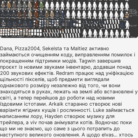
Dana, Pizza2004, Sekelsta та Maltiez активно
займаються очищенням коду, виправленням помилок і
покращенням підтримки модів. Tagwin завершив
проєкт із новими звуками інвентарю, додавши понад
200 звукових ефектів. Redram працює над уніфікацією
щільності пікселів, щоб предмети виглядали
однакового розміру незалежно від того, чи вони
знаходяться в руках, лежать на землі або встановлені у
світі, а тепер перейшов до роботи над новими
їздовими істотами. Arkaik старанно створює нові
варіанти ягідних кущів і рослинності. Luke займається
написанням лору, Hayden створює музику для
трейлера, а viv почав анімувати котів. Водночас поки
що ми не знаємо, що саме з цього потрапить до
наступного великого оновлення. А щодо elvas... хтось