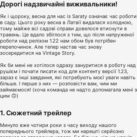
Дорогі надзвичайні виживальники!
Як і щороку, весна для нас із Saraty означає час роботи
в саду. Цього року весна в Латвії видалася холодною,
тому майже всі садові справи довелося втиснути в
травень. Це вдало збіглося з тим, що після напруженої
роботи над релізом 1.22 нам обом був потрібен
перепочинок. Але тепер настав час знову
зосередитися на Vintage Story.
Як би мені не хотілося одразу зануритися в роботу над
рушієм і почати писати код для контенту версії 1.23,
зараз є інші завдання, які потребують моєї уваги навіть
більше. І перше з них — розповісти вам, чим ми
займаємося! (хоча команда не надто допомагала мені з
цим 🙃)
1. Сюжетний трейлер
Минуло вже чотири роки з часу виходу нашого
попереднього трейлера, тож ми нарешті серйозно