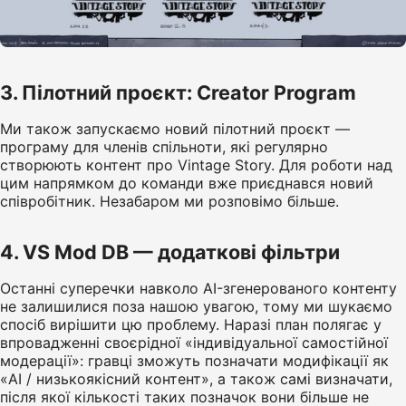
3. Пілотний проєкт: Creator Program
Ми також запускаємо новий пілотний проєкт —
програму для членів спільноти, які регулярно
створюють контент про Vintage Story. Для роботи над
цим напрямком до команди вже приєднався новий
співробітник. Незабаром ми розповімо більше.
4. VS Mod DB — додаткові фільтри
Останні суперечки навколо AI-згенерованого контенту
не залишилися поза нашою увагою, тому ми шукаємо
спосіб вирішити цю проблему. Наразі план полягає у
впровадженні своєрідної «індивідуальної самостійної
модерації»: гравці зможуть позначати модифікації як
«AI / низькоякісний контент», а також самі визначати,
після якої кількості таких позначок вони більше не