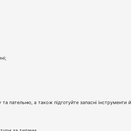
ні;
у та пательню, а також підготуйте запасні інструменти 
ьтури за типами.