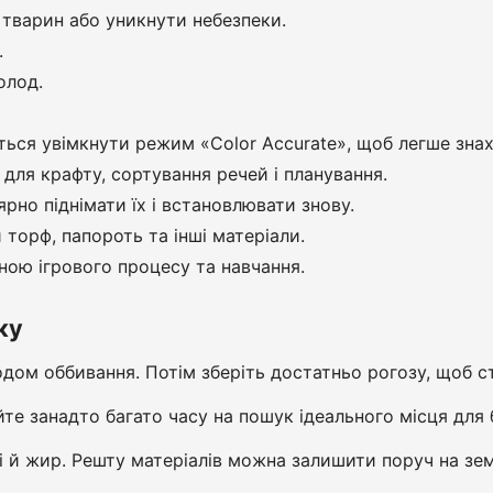
 тварин або уникнути небезпеки.
.
олод.
ься увімкнути режим «Color Accurate», щоб легше знах
для крафту, сортування речей і планування.
но піднімати їх і встановлювати знову.
 торф, папороть та інші матеріали.
иною ігрового процесу та навчання.
ку
одом оббивання. Потім зберіть достатньо рогозу, щоб 
те занадто багато часу на пошук ідеального місця для 
чі й жир. Решту матеріалів можна залишити поруч на зем