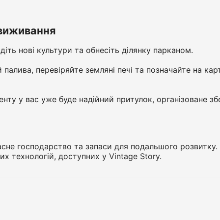
 виживання
іть нові культури та обнесіть ділянку парканом.
алива, перевіряйте земляні печі та позначайте на кар
нту у вас уже буде надійний притулок, організоване зб
власне господарство та запаси для подальшого розвитку
х технологій, доступних у Vintage Story.