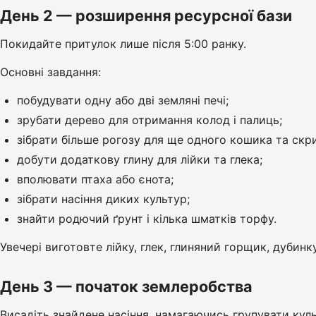
День 2 — розширення ресурсної бази
Покидайте притулок лише після 5:00 ранку.
Основні завдання:
побудувати одну або дві земляні печі;
зрубати дерево для отримання колод і палиць;
зібрати більше рогозу для ще одного кошика та скри
добути додаткову глину для лійки та глека;
вполювати птаха або єнота;
зібрати насіння диких культур;
знайти родючий ґрунт і кілька шматків торфу.
Увечері виготовте лійку, глек, глиняний горщик, дубинк
День 3 — початок землеробства
Висадіть знайдене насіння, намагаючись групувати кул