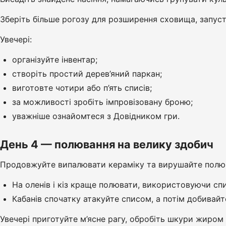
Зберіть більше рогозу для розширення сховища, запуст
Увечері:
організуйте інвентар;
створіть простий дерев’яний паркан;
виготовте чотири або п’ять списів;
за можливості зробіть імпровізовану броню;
уважніше ознайомтеся з Довідником гри.
День 4 — полювання на велику здобич
Продовжуйте випалювати кераміку та вирушайте полюва
На оленів і кіз краще полювати, використовуючи спи
Кабанів спочатку атакуйте списом, а потім добивай
Увечері приготуйте м’ясне рагу, обробіть шкури жиром 