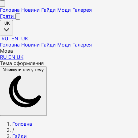
Головна
Новини
Гайди
Моди
Галерея
Грати
UK
RU
EN
UK
Головна
Новини
Гайди
Моди
Галерея
Мова
RU
EN
UK
Тема оформлення
Увімкнути темну тему
Головна
/
Гайди