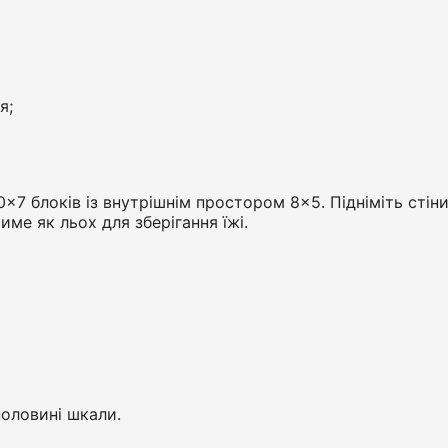
я;
 блоків із внутрішнім простором 8×5. Підніміть стіни,
ме як льох для зберігання їжі.
половині шкали.