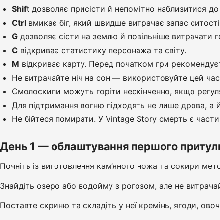
Shift
дозволяє присісти й непомітно наблизитися до
Ctrl
вмикає біг, який швидше витрачає запас ситості
G
дозволяє сісти на землю й повільніше витрачати г
C
відкриває статистику персонажа та світу.
M
відкриває карту. Перед початком гри рекомендуєт
Не витрачайте ніч на сон — використовуйте цей час 
Смолоскипи можуть горіти нескінченно, якщо регуляр
Для підтримання вогню підходять не лише дрова, а й
Не бійтеся помирати. У Vintage Story смерть є част
День 1 — облаштування першого притул
Почніть із виготовлення кам’яного ножа та сокири мет
Знайдіть озеро або водойму з рогозом, але не витрачай
Поставте скриню та складіть у неї кремінь, ягоди, ово